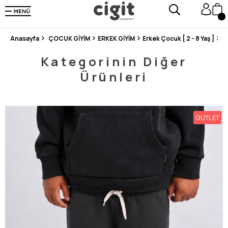
250.000'DEN FAZLA DEĞERLENDİRMEDE 5 ÜZERİNDEN 4.8 PUAN ALDI ⭐⭐⭐⭐⭐
3 MİLYONDAN FAZLA MUTLU MÜŞTERİ ❤️ 10 MİLYON ÜRÜN
Anasayfa
ÇOCUK GİYİM
ERKEK GİYİM
Erkek Çocuk [ 2 - 8 Yaş ]
Al
Kategorinin Diğer
Ürünleri
OUTLET