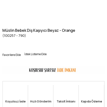
Müslin Bebek Diş Kaşıyıcı Beyaz - Orange
(100257 - 790)
İstek Listeme Ekle
Favorilere Ekle
Koşulsuz İade
Hızlı Gönderim
Taksit İmkanı
Kapıda Ödeme