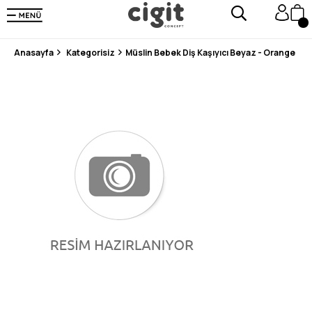
250.000'DEN FAZLA DEĞERLENDİRMEDE 5 ÜZERİNDEN 4.8 PUAN ALDI ⭐⭐⭐⭐⭐
3 MİLYONDAN FAZLA MUTLU MÜŞTERİ ❤️ 10 MİLYON ÜRÜN
Anasayfa
Kategorisiz
Müslin Bebek Diş Kaşıyıcı Beyaz - Orange