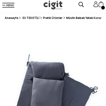
250.000'DEN FAZLA DEĞERLENDİRMEDE 5 ÜZERİNDEN 4.8 PUAN ALDI ⭐⭐⭐⭐⭐
3 MİLYONDAN FAZLA MUTLU MÜŞTERİ ❤️ 10 MİLYON ÜRÜN
Anasayfa
EV TEKSTİLİ
Pratik Ürünler