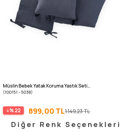
Müslin Bebek Yatak Koruma Yastık Seti
(100151 - 5038)
(Yıkanmıştır) 32X180 cm +/- 2 cm Antrasit
899,00 TL
22
1.149,23 TL
Diğer Renk Seçenekleri