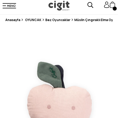
250.000'DEN FAZLA DEĞERLENDİRMEDE 5 ÜZERİNDEN 4.8 PUAN ALDI ⭐⭐⭐⭐⭐
3 MİLYONDAN FAZLA MUTLU MÜŞTERİ ❤️ 10 MİLYON ÜRÜN
Anasayfa
OYUNCAK
Bez Oyuncaklar
Müslin Çıngıraklı Elma Oyu