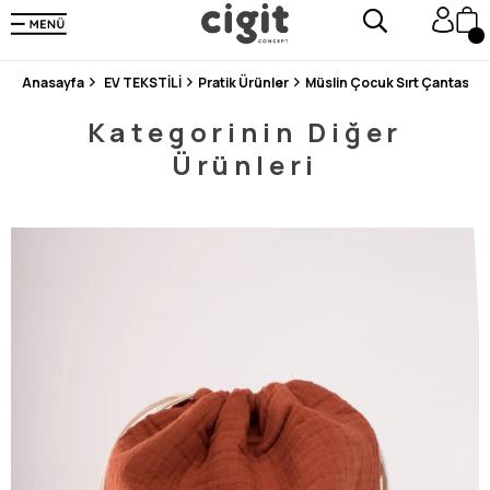
250.000'DEN FAZLA DEĞERLENDİRMEDE 5 ÜZERİNDEN 4.8 PUAN ALDI ⭐⭐⭐⭐⭐
3 MİLYONDAN FAZLA MUTLU MÜŞTERİ ❤️ 10 MİLYON ÜRÜN
Anasayfa
EV TEKSTİLİ
Pratik Ürünler
Müslin Çocuk Sırt Çantası 2
Kategorinin Diğer
Ürünleri