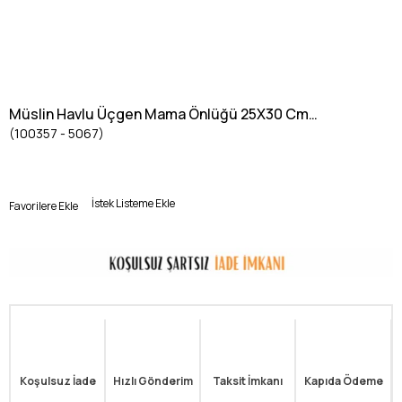
Müslin Havlu Üçgen Mama Önlüğü 25X30 Cm
(100357 - 5067)
RUST
İstek Listeme Ekle
Favorilere Ekle
Koşulsuz İade
Hızlı Gönderim
Taksit İmkanı
Kapıda Ödeme