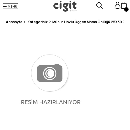
250.000'DEN FAZLA DEĞERLENDİRMEDE 5 ÜZERİNDEN 4.8 PUAN ALDI ⭐⭐⭐⭐⭐
3 MİLYONDAN FAZLA MUTLU MÜŞTERİ ❤️ 10 MİLYON ÜRÜN
Anasayfa
Kategorisiz
Müslin Havlu Üçgen Mama Önlüğü 25X30 Cm