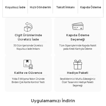
Koşulsuz İade
Hızlı Gönderim
Taksit İmkanı
Kapıda Ödeme
Cigit Ürünlerinde
Kapıda Ödeme
Ücretsiz İade
Seçeneği
30 Gün İçerisinde Ücretsiz
Tüm Siparişlerinide Kapıda Nakit
Koşulsuz İade İmkanı
yada Kredi Kartıyla Ödeme
Kalite ve Güvence
Hediye Paketi
Yılda 3 Milyona Yakın Üründe
Sevdiklerinizi Mutlu Edeceğiniz
Birden Çok Kalite Kontrol Testi
Özel Tasarımlı Hediye Paketi
Seçeneği
Uygulamamızı İndirin