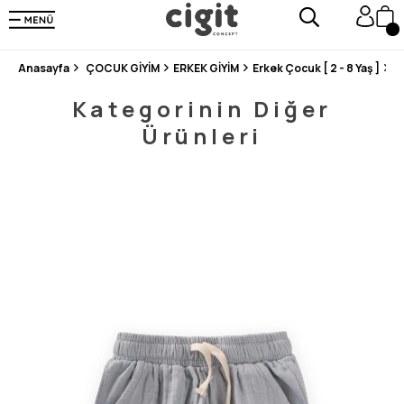
250.000'DEN FAZLA DEĞERLENDİRMEDE 5 ÜZERİNDEN 4.8 PUAN ALDI ⭐⭐⭐⭐⭐
3 MİLYONDAN FAZLA MUTLU MÜŞTERİ ❤️ 10 MİLYON ÜRÜN
Anasayfa
ÇOCUK GİYİM
ERKEK GİYİM
Erkek Çocuk [ 2 - 8 Yaş ]
Ş
Kategorinin Diğer
Ürünleri