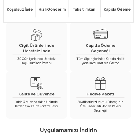
Koşulsuz İade
Hızlı Gönderim
Taksit İmkanı
Kapıda Ödeme
Cigit Ürünlerinde
Kapıda Ödeme
Ücretsiz İade
Seçeneği
30 Gün İçerisinde Ücretsiz
Tüm Siparişlerinide Kapıda Nakit
Koşulsuz İade İmkanı
yada Kredi Kartıyla Ödeme
Kalite ve Güvence
Hediye Paketi
Yılda 3 Milyona Yakın Üründe
Sevdiklerinizi Mutlu Edeceğiniz
Birden Çok Kalite Kontrol Testi
Özel Tasarımlı Hediye Paketi
Seçeneği
Uygulamamızı İndirin