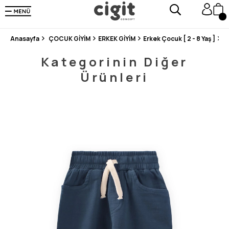
250.000'DEN FAZLA DEĞERLENDİRMEDE 5 ÜZERİNDEN 4.8 PUAN ALDI ⭐⭐⭐⭐⭐
3 MİLYONDAN FAZLA MUTLU MÜŞTERİ ❤️ 10 MİLYON ÜRÜN
Anasayfa
ÇOCUK GİYİM
ERKEK GİYİM
Erkek Çocuk [ 2 - 8 Yaş ]
P
Kategorinin Diğer
Ürünleri