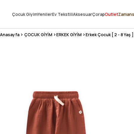
250.000'DEN FAZLA DEĞERLENDİRMEDE 5 ÜZERİNDEN 4.8 PUAN ALDI ⭐
Çocuk Giyim
Yeniler
Ev Tekstili
Aksesuar
Çorap
Outlet
Zamans
3 MİLYONDAN FAZLA MUTLU MÜŞTERİ ❤️ 10 MİLYON ÜRÜN
Anasayfa
ÇOCUK GİYİM
ERKEK GİYİM
Erkek Çocuk [ 2 - 8 Yaş ]