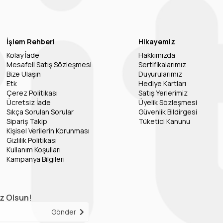
İşlem Rehberi
Hikayemiz
Kolay İade
Hakkımızda
Mesafeli Satış Sözleşmesi
Sertifikalarımız
Bize Ulaşın
Duyurularımız
Etk
Hediye Kartları
Çerez Politikası
Satış Yerlerimiz
Ücretsiz İade
Üyelik Sözleşmesi
Sıkça Sorulan Sorular
Güvenlik Bildirgesi
Sipariş Takip
Tüketici Kanunu
Kişisel Verilerin Korunması
Gizlilik Politikası
Kullanım Koşulları
Kampanya Bilgileri
iz Olsun!
Gönder