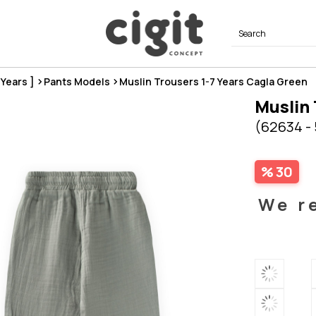
8 Years ]
Pants Models
Muslin Trousers 1-7 Years Cagla Green
Muslin 
(62634 -
30
We r