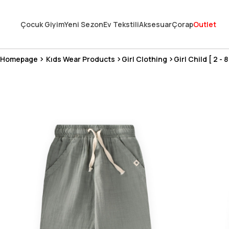
En Uygun Fiyat Garantisi !
Çocuk Giyim
Yeni Sezon
Ev Tekstili
Aksesuar
Çorap
Outlet
300₺ ve Üzeri Alışverişlerde Kargo Ücretsiz !
Koşulsuz Şartsız İade İmkanı
Homepage
Kıds Wear Products
Girl Clothing
Girl Child [ 2 - 