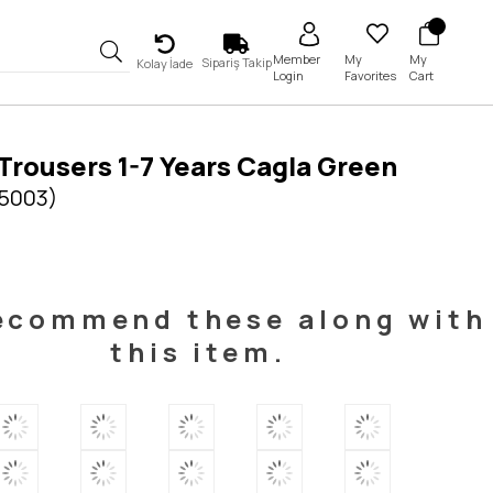
My
My
Member
Sipariş Takip
Kolay İade
Favorites
Cart
Login
Trousers 1-7 Years Cagla Green
 5003)
ecommend these along with
this item.