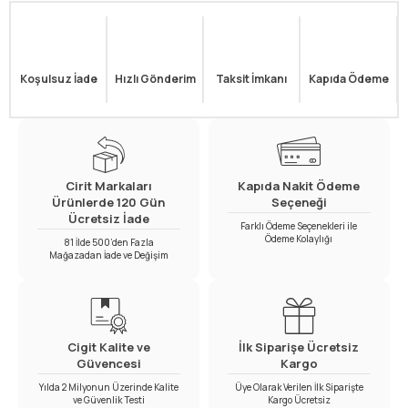
Koşulsuz İade
Hızlı Gönderim
Taksit İmkanı
Kapıda Ödeme
Cirit Markaları
Kapıda Nakit Ödeme
Ürünlerde 120 Gün
Seçeneği
Ücretsiz İade
Farklı Ödeme Seçenekleri ile
Ödeme Kolaylığı
81 İlde 500’den Fazla
Mağazadan İade ve Değişim
Cigit Kalite ve
İlk Siparişe Ücretsiz
Güvencesi
Kargo
Yılda 2 Milyonun Üzerinde Kalite
Üye Olarak Verilen İlk Siparişte
ve Güvenlik Testi
Kargo Ücretsiz