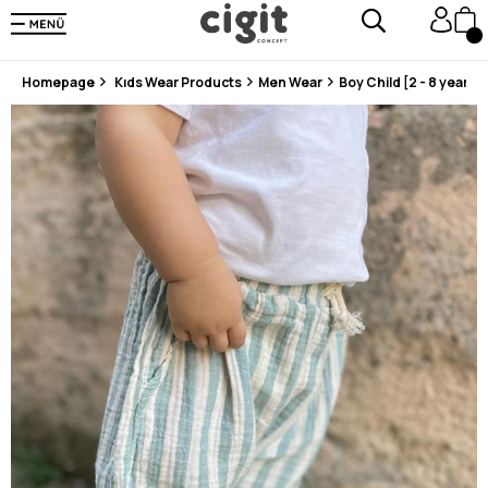
En Uygun Fiyat Garantisi !
300₺ ve Üzeri Alışverişlerde Kargo Ücretsiz !
Koşulsuz Şartsız İade İmkanı
Homepage
Kıds Wear Products
Men Wear
Boy Child [2 - 8 years]