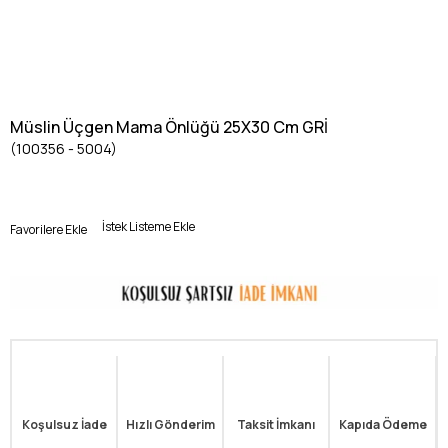
Müslin Üçgen Mama Önlüğü 25X30 Cm GRİ
(100356 - 5004)
İstek Listeme Ekle
Favorilere Ekle
Koşulsuz İade
Hızlı Gönderim
Taksit İmkanı
Kapıda Ödeme