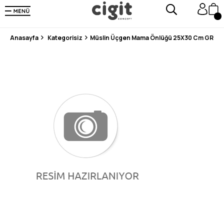
250.000'DEN FAZLA DEĞERLENDİRMEDE 5 ÜZERİNDEN 4.8 PUAN ALDI ⭐⭐⭐⭐⭐
3 MİLYONDAN FAZLA MUTLU MÜŞTERİ ❤️ 10 MİLYON ÜRÜN
Anasayfa
Kategorisiz
Müslin Üçgen Mama Önlüğü 25X30 Cm GRİ