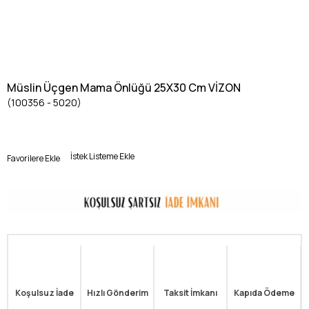
Müslin Üçgen Mama Önlüğü 25X30 Cm VİZON
(100356 - 5020)
İstek Listeme Ekle
Favorilere Ekle
Koşulsuz İade
Hızlı Gönderim
Taksit İmkanı
Kapıda Ödeme