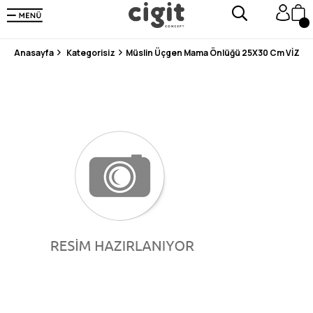
250.000'DEN FAZLA DEĞERLENDİRMEDE 5 ÜZERİNDEN 4.8 PUAN ALDI ⭐⭐⭐⭐⭐
3 MİLYONDAN FAZLA MUTLU MÜŞTERİ ❤️ 10 MİLYON ÜRÜN
Anasayfa
Kategorisiz
Müslin Üçgen Mama Önlüğü 25X30 Cm VİZON