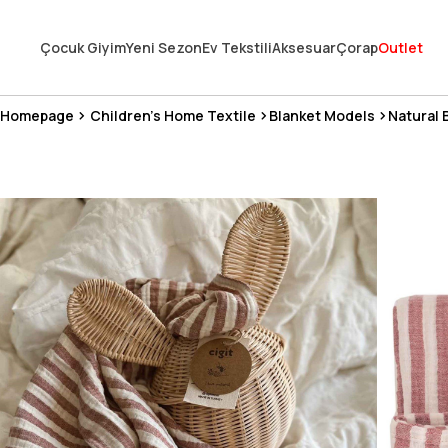
En Uygun Fiyat Garantisi !
Çocuk Giyim
Yeni Sezon
Ev Tekstili
Aksesuar
Çorap
Outlet
300₺ ve Üzeri Alışverişlerde Kargo Ücretsiz !
Koşulsuz Şartsız İade İmkanı
Homepage
Children's Home Textile
Blanket Models
Natural