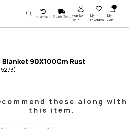
My
My
Member
Sipariş Takip
Kolay İade
Favorites
Cart
Login
l Blanket 90X100Cm Rust
 5273)
ecommend these along with
this item.