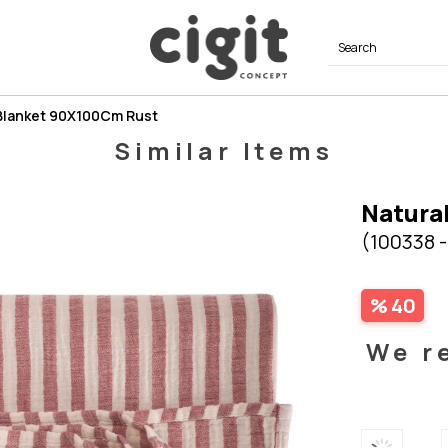
 Blanket 90X100Cm Rust
Similar Items
Natura
(100338 -
40
We r