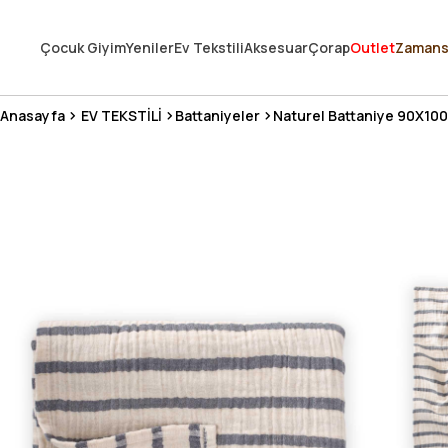
250.000'DEN FAZLA DEĞERLENDİRMEDE 5 ÜZERİNDEN 4.8 PUAN ALDI ⭐
Çocuk Giyim
Yeniler
Ev Tekstili
Aksesuar
Çorap
Outlet
Zamans
3 MİLYONDAN FAZLA MUTLU MÜŞTERİ ❤️ 10 MİLYON ÜRÜN
Anasayfa
EV TEKSTİLİ
Battaniyeler
Naturel Battaniye 90X100