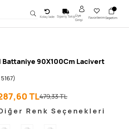
Üye
Sipariş Takip
Kolay İade
Favorilerim
Sepetim
Girişi
l Battaniye 90X100Cm Lacivert
 5167)
287,60 TL
479,33 TL
Diğer Renk Seçenekleri