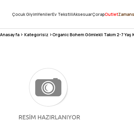
250.000'DEN FAZLA DEĞERLENDİRMEDE 5 ÜZERİNDEN 4.8 PUAN ALDI ⭐
Çocuk Giyim
Yeniler
Ev Tekstili
Aksesuar
Çorap
Outlet
Zamans
3 MİLYONDAN FAZLA MUTLU MÜŞTERİ ❤️ 10 MİLYON ÜRÜN
Anasayfa
Kategorisiz
Organic Bohem Gömlekli Takım 2-7 Yaş