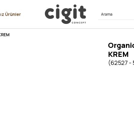
⭐⭐⭐⭐
ız Ürünler
 KREM
Organi
KREM
(62527 -