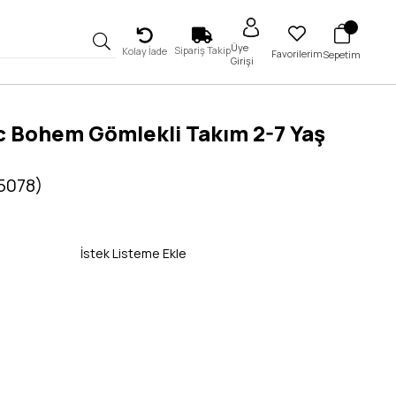
Üye
Sipariş Takip
Kolay İade
Favorilerim
Sepetim
Girişi
c Bohem Gömlekli Takım 2-7 Yaş
 5078)
İstek Listeme Ekle