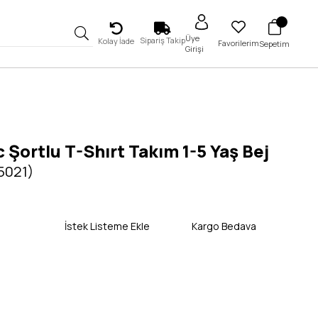
Üye
Sipariş Takip
Kolay İade
Favorilerim
Sepetim
Girişi
 Şortlu T-Shırt Takım 1-5 Yaş Bej
5021)
İstek Listeme Ekle
Kargo Bedava