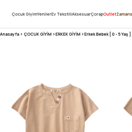
250.000'DEN FAZLA DEĞERLENDİRMEDE 5 ÜZERİNDEN 4.8 PUAN ALDI ⭐
Çocuk Giyim
Yeniler
Ev Tekstili
Aksesuar
Çorap
Outlet
Zamans
3 MİLYONDAN FAZLA MUTLU MÜŞTERİ ❤️ 10 MİLYON ÜRÜN
Anasayfa
ÇOCUK GİYİM
ERKEK GİYİM
Erkek Bebek [ 0 - 5 Yaş ]