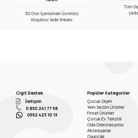
Tüm Sip
yada
30 Gün İçerisinde Ücretsiz
Koşulsuz İade İmkanı
Cigit Destek
Popüler Kategoriler
İletişim
Çocuk Giyim
Yeni Sezon Ürünler
0 850 241 77 58
Fırsat Ürünler
0552 423 10 13
Çocuk Ev Tekstili
Oda Dekorasyonu
Aksesuarlar
Oyuncak