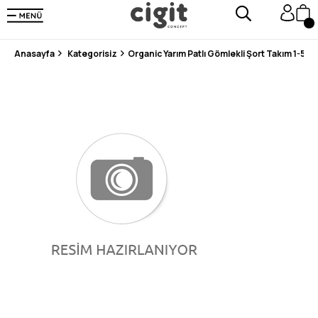
250.000'DEN FAZLA DEĞERLENDİRMEDE 5 ÜZERİNDEN 4.8 PUAN ALDI ⭐⭐⭐⭐⭐
3 MİLYONDAN FAZLA MUTLU MÜŞTERİ ❤️ 10 MİLYON ÜRÜN
Anasayfa
Kategorisiz
Organic Yarım Patlı Gömlekli Şort Takım 1-5 Y