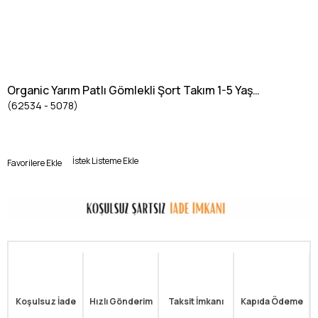
Organic Yarım Patlı Gömlekli Şort Takım 1-5 Yaş
(62534 - 5078)
KREM
İstek Listeme Ekle
Favorilere Ekle
Koşulsuz İade
Hızlı Gönderim
Taksit İmkanı
Kapıda Ödeme