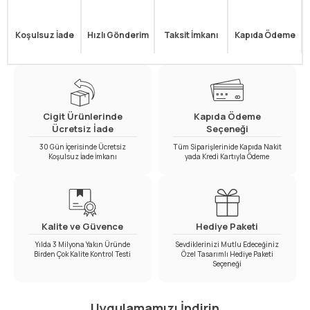
Koşulsuz İade
Hızlı Gönderim
Taksit İmkanı
Kapıda Ödeme
Cigit Ürünlerinde
Kapıda Ödeme
Ücretsiz İade
Seçeneği
30 Gün İçerisinde Ücretsiz
Tüm Siparişlerinide Kapıda Nakit
Koşulsuz İade İmkanı
yada Kredi Kartıyla Ödeme
Kalite ve Güvence
Hediye Paketi
Yılda 3 Milyona Yakın Üründe
Sevdiklerinizi Mutlu Edeceğiniz
Birden Çok Kalite Kontrol Testi
Özel Tasarımlı Hediye Paketi
Seçeneği
Uygulamamızı İndirin