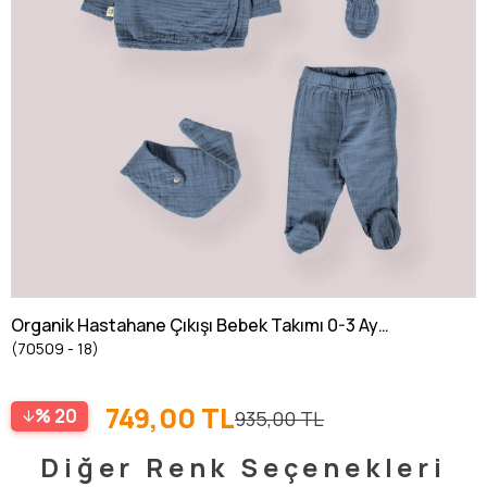
Organik Hastahane Çıkışı Bebek Takımı 0-3 Ay
(70509 - 18)
İndigo Mavi
749,00 TL
20
935,00 TL
Diğer Renk Seçenekleri