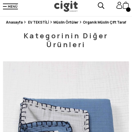
250.000'DEN FAZLA DEĞERLENDİRMEDE 5 ÜZERİNDEN 4.8 PUAN ALDI ⭐⭐⭐⭐⭐
3 MİLYONDAN FAZLA MUTLU MÜŞTERİ ❤️ 10 MİLYON ÜRÜN
Anasayfa
EV TEKSTİLİ
Müslin Örtüler
Kategorinin Diğer
Ürünleri