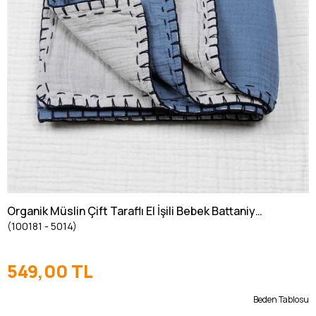
Organik Müslin Çift Taraflı El İşili Bebek Battaniye
(100181 - 5014)
(Yıkanmıştır) 100X100 cm İndigo - Gri
549,00 TL
Beden Tablosu