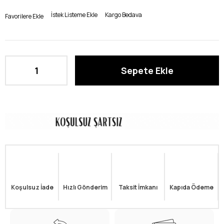
İstek Listeme Ekle
Kargo Bedava
Favorilere Ekle
Koşulsuz İade
Hızlı Gönderim
Taksit İmkanı
Kapıda Ödeme