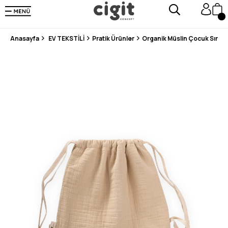
250.000'DEN FAZLA DEĞERLENDİRMEDE 5 ÜZERİNDEN 4.8 PUAN ALDI ⭐⭐⭐⭐⭐
3 MİLYONDAN FAZLA MUTLU MÜŞTERİ ❤️ 10 MİLYON ÜRÜN
Anasayfa
EV TEKSTİLİ
Pratik Ürünler
Organik Müslin Çocuk Sırt 