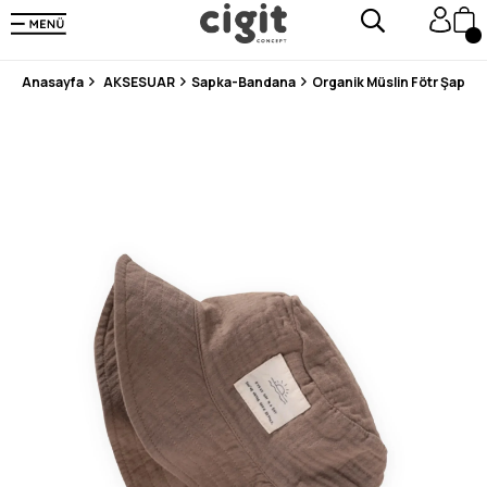
250.000'DEN FAZLA DEĞERLENDİRMEDE 5 ÜZERİNDEN 4.8 PUAN ALDI ⭐⭐⭐⭐⭐
3 MİLYONDAN FAZLA MUTLU MÜŞTERİ ❤️ 10 MİLYON ÜRÜN
Anasayfa
AKSESUAR
Sapka-Bandana
Organik Müslin Fötr Şapka 