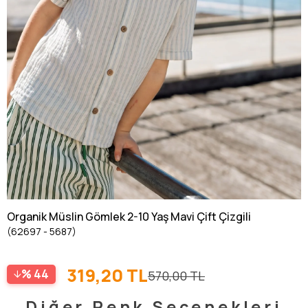
Organik Müslin Gömlek 2-10 Yaş Mavi Çift Çizgili
(62697 - 5687)
319,20 TL
44
570,00 TL
Diğer Renk Seçenekleri