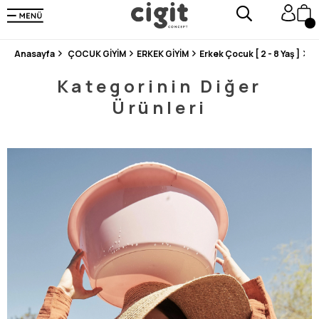
250.000'DEN FAZLA DEĞERLENDİRMEDE 5 ÜZERİNDEN 4.8 PUAN ALDI ⭐⭐⭐⭐⭐
3 MİLYONDAN FAZLA MUTLU MÜŞTERİ ❤️ 10 MİLYON ÜRÜN
Anasayfa
ÇOCUK GİYİM
ERKEK GİYİM
Erkek Çocuk [ 2 - 8 Yaş ]
S
Kategorinin Diğer
Ürünleri