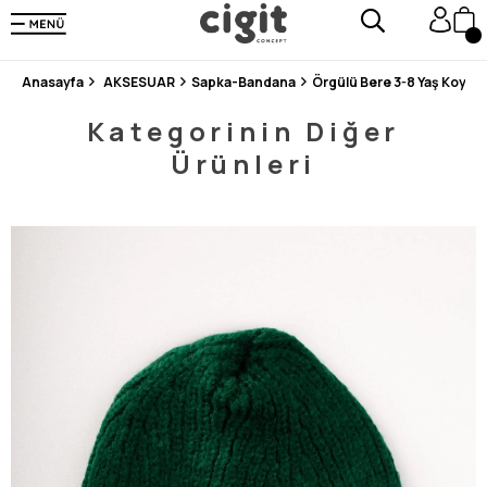
250.000'DEN FAZLA DEĞERLENDİRMEDE 5 ÜZERİNDEN 4.8 PUAN ALDI ⭐⭐⭐⭐⭐
3 MİLYONDAN FAZLA MUTLU MÜŞTERİ ❤️ 10 MİLYON ÜRÜN
Anasayfa
AKSESUAR
Sapka-Bandana
Örgülü Bere 3-8 Yaş Koyu Y
Kategorinin Diğer
Ürünleri