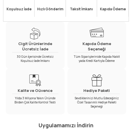
Koşulsuz İade
Hızlı Gönderim
Taksit İmkanı
Kapıda Ödeme
Cigit Ürünlerinde
Kapıda Ödeme
Ücretsiz İade
Seçeneği
30 Gün İçerisinde Ücretsiz
Tüm Siparişlerinide Kapıda Nakit
Koşulsuz İade İmkanı
yada Kredi Kartıyla Ödeme
Kalite ve Güvence
Hediye Paketi
Yılda 3 Milyona Yakın Üründe
Sevdiklerinizi Mutlu Edeceğiniz
Birden Çok Kalite Kontrol Testi
Özel Tasarımlı Hediye Paketi
Seçeneği
Uygulamamızı İndirin