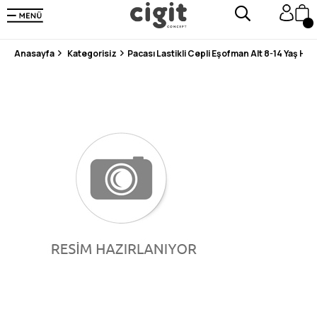
250.000'DEN FAZLA DEĞERLENDİRMEDE 5 ÜZERİNDEN 4.8 PUAN ALDI ⭐⭐⭐⭐⭐
3 MİLYONDAN FAZLA MUTLU MÜŞTERİ ❤️ 10 MİLYON ÜRÜN
Anasayfa
Kategorisiz
Pacası Lastikli Cepli Eşofman Alt 8-14 Yaş HAK