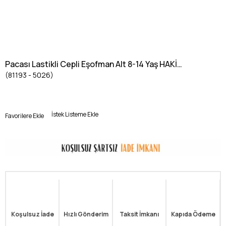
Pacası Lastikli Cepli Eşofman Alt 8-14 Yaş HAKİ
(81193 - 5026)
YEŞİL
İstek Listeme Ekle
Favorilere Ekle
Koşulsuz İade
Hızlı Gönderim
Taksit İmkanı
Kapıda Ödeme