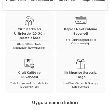
Koşulsuz İade
Hızlı Gönderim
Taksit İmkanı
Kapıda Ödeme
Cirit Markaları
Kapıda Nakit Ödeme
Ürünlerde 120 Gün
Seçeneği
Ücretsiz İade
Farklı Ödeme Seçenekleri ile
Ödeme Kolaylığı
81 İlde 500’den Fazla
Mağazadan İade ve Değişim
Cigit Kalite ve
İlk Siparişe Ücretsiz
Güvencesi
Kargo
Yılda 2 Milyonun Üzerinde Kalite
Üye Olarak Verilen İlk Siparişte
ve Güvenlik Testi
Kargo Ücretsiz
Uygulamamızı İndirin