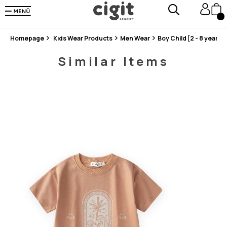
En Uygun Fiyat Garantisi !
300₺ ve Üzeri Alışverişlerde Kargo Ücretsiz !
Koşulsuz Şartsız İade İmkanı
Homepage
Kıds Wear Products
Men Wear
Boy Child [2 - 8 years]
Similar Items