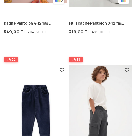
2
1
Kadife Pantolon 4-12 Yaş
Fitilli Kadife Pantolon 8-12 Yaş
Lacivert
Bej
549,00 TL
319,20 TL
704,55 TL
499,00 TL
%22
%36