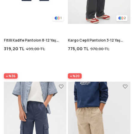
1
2
Fitilli Kadife Pantolon 8-12 Yaş
Kargo Cepli Pantolon 3-12 Yaş
Lacivert
Antrasit
319,20 TL
775,00 TL
499,00 TL
970,00 TL
%36
%20