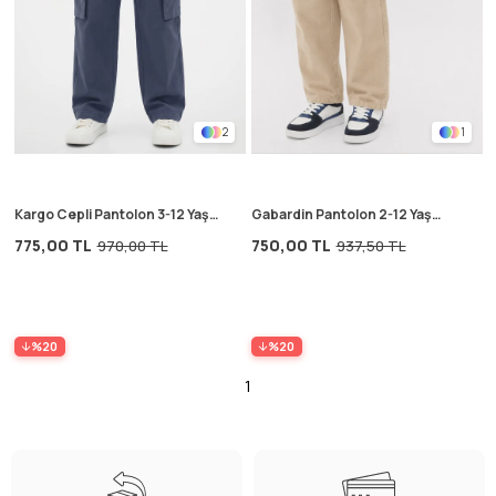
2
1
Kargo Cepli Pantolon 3-12 Yaş
Gabardin Pantolon 2-12 Yaş
Lacivert
Bej
775,00 TL
750,00 TL
970,00 TL
937,50 TL
%20
%20
1