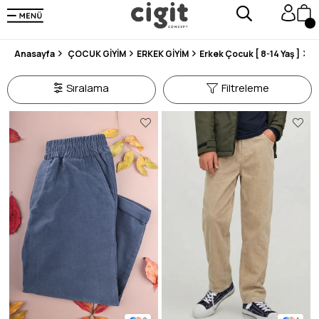
250.000'DEN FAZLA DEĞERLENDİRMEDE 5 ÜZERİNDEN 4.8 PUAN ALDI ⭐⭐⭐⭐⭐
3 MİLYONDAN FAZLA MUTLU MÜŞTERİ ❤️ 10 MİLYON ÜRÜN
Anasayfa
ÇOCUK GİYİM
ERKEK GİYİM
Erkek Çocuk [ 8-14 Yaş ]
P
Sıralama
Filtreleme