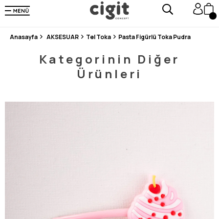
250.000'DEN FAZLA DEĞERLENDİRMEDE 5 ÜZERİNDEN 4.8 PUAN ALDI ⭐⭐⭐⭐⭐
3 MİLYONDAN FAZLA MUTLU MÜŞTERİ ❤️ 10 MİLYON ÜRÜN
Anasayfa
AKSESUAR
Tel Toka
Pasta Figürlü Toka Pudra
Kategorinin Diğer
Ürünleri