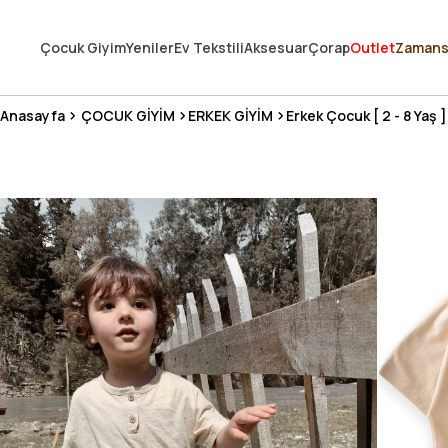
250.000'DEN FAZLA DEĞERLENDİRMEDE 5 ÜZERİNDEN 4.8 PUAN ALDI ⭐
Çocuk Giyim
Yeniler
Ev Tekstili
Aksesuar
Çorap
Outlet
Zamans
3 MİLYONDAN FAZLA MUTLU MÜŞTERİ ❤️ 10 MİLYON ÜRÜN
Anasayfa
ÇOCUK GİYİM
ERKEK GİYİM
Erkek Çocuk [ 2 - 8 Yaş ]