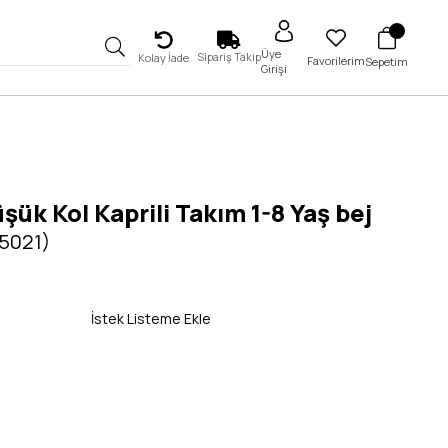
Üye
Sipariş Takip
Kolay İade
Favorilerim
Sepetim
Girişi
üşük Kol Kaprili Takım 1-8 Yaş bej
 5021)
İstek Listeme Ekle