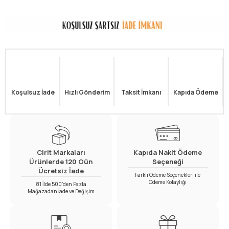
Koşulsuz İade
Hızlı Gönderim
Taksit İmkanı
Kapıda Ödeme
Cirit Markaları
Kapıda Nakit Ödeme
Ürünlerde 120 Gün
Seçeneği
Ücretsiz İade
Farklı Ödeme Seçenekleri ile
Ödeme Kolaylığı
81 İlde 500’den Fazla
Mağazadan İade ve Değişim