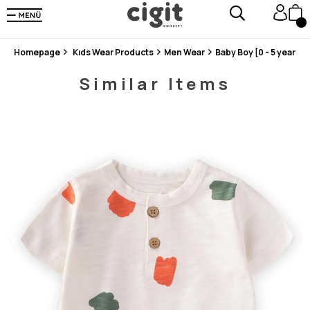
En Uygun Fiyat Garantisi !
300₺ ve Üzeri Alışverişlerde Kargo Ücretsiz !
Koşulsuz Şartsız İade İmkanı
Homepage
Kıds Wear Products
Men Wear
Baby Boy [0 - 5 years]
Similar Items