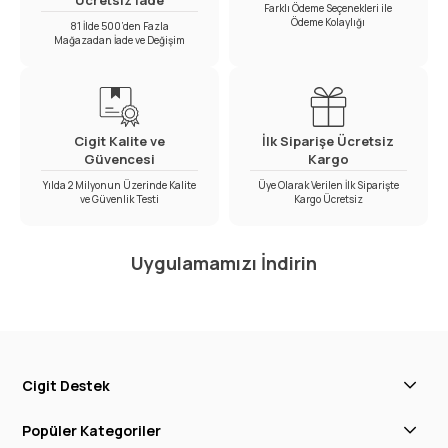
Ücretsiz İade
Farklı Ödeme Seçenekleri ile
Ödeme Kolaylığı
81 İlde 500’den Fazla
Mağazadan İade ve Değişim
Cigit Kalite ve
İlk Siparişe Ücretsiz
Güvencesi
Kargo
Yılda 2 Milyonun Üzerinde Kalite
Üye Olarak Verilen İlk Siparişte
ve Güvenlik Testi
Kargo Ücretsiz
Uygulamamızı İndirin
Cigit Destek
Popüler Kategoriler