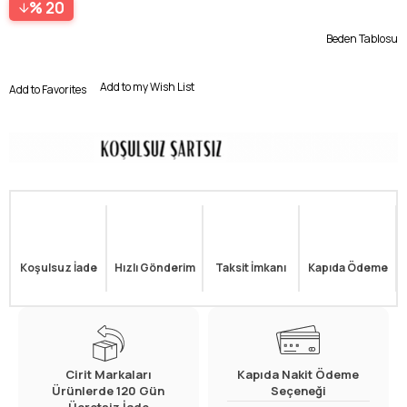
20
Beden Tablosu
Add to my Wish List
Add to Favorites
Koşulsuz İade
Hızlı Gönderim
Taksit İmkanı
Kapıda Ödeme
Cirit Markaları
Kapıda Nakit Ödeme
Ürünlerde 120 Gün
Seçeneği