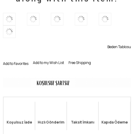
Beden Tablosu
Add to my Wish List
Free Shipping
Add to Favorites
Koşulsuz İade
Hızlı Gönderim
Taksit İmkanı
Kapıda Ödeme