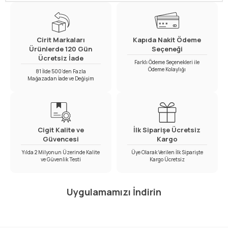
Cirit Markaları
Kapıda Nakit Ödeme
Ürünlerde 120 Gün
Seçeneği
Ücretsiz İade
Farklı Ödeme Seçenekleri ile
Ödeme Kolaylığı
81 İlde 500’den Fazla
Mağazadan İade ve Değişim
Cigit Kalite ve
İlk Siparişe Ücretsiz
Güvencesi
Kargo
Yılda 2 Milyonun Üzerinde Kalite
Üye Olarak Verilen İlk Siparişte
ve Güvenlik Testi
Kargo Ücretsiz
Uygulamamızı İndirin