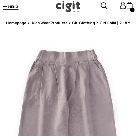
En Uygun Fiyat Garantisi !
300₺ ve Üzeri Alışverişlerde Kargo Ücretsiz !
Koşulsuz Şartsız İade İmkanı
Homepage
Kıds Wear Products
Girl Clothing
Girl Child [ 2 - 8 Year