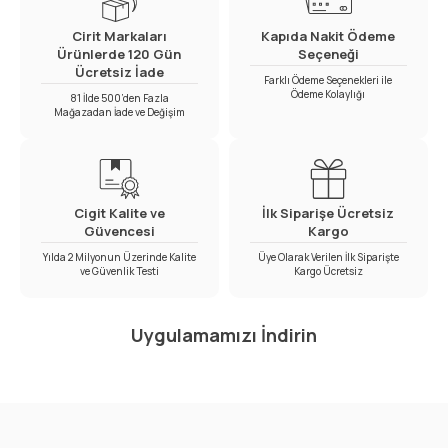
Cirit Markaları
Kapıda Nakit Ödeme
Ürünlerde 120 Gün
Seçeneği
Ücretsiz İade
Farklı Ödeme Seçenekleri ile
Ödeme Kolaylığı
81 İlde 500’den Fazla
Mağazadan İade ve Değişim
Cigit Kalite ve
İlk Siparişe Ücretsiz
Güvencesi
Kargo
Yılda 2 Milyonun Üzerinde Kalite
Üye Olarak Verilen İlk Siparişte
ve Güvenlik Testi
Kargo Ücretsiz
Uygulamamızı İndirin