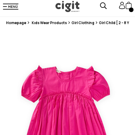
En Uygun Fiyat Garantisi !
300₺ ve Üzeri Alışverişlerde Kargo Ücretsiz !
Koşulsuz Şartsız İade İmkanı
Homepage
Kıds Wear Products
Girl Clothing
Girl Child [ 2 - 8 Year