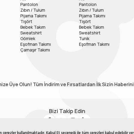
Pantolon
Pantolon
Zıbın / Tulum
Zıbın / Tulum
Pijama Takımı
Pijama Takımı
Tişört
Tişört
Bebek Takım
Bebek Takım
Sweatshirt
Sweatshirt
Gömlek
Tunik
Eşofman Takımı
Eşofman Takımı
Çamaşır Takımı
ize Üye Olun! Tüm İndirim ve Fırsatlardan İlk Sizin Haberin
Bizi Takip Edin
çerezler kullanılmaktadır. Kabul Et seçeneği ile tüm çerezleri kabul edebilir ve