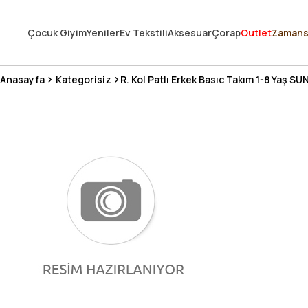
250.000'DEN FAZLA DEĞERLENDİRMEDE 5 ÜZERİNDEN 4.8 PUAN ALDI ⭐
Çocuk Giyim
Yeniler
Ev Tekstili
Aksesuar
Çorap
Outlet
Zamans
3 MİLYONDAN FAZLA MUTLU MÜŞTERİ ❤️ 10 MİLYON ÜRÜN
Anasayfa
Kategorisiz
R. Kol Patlı Erkek Basıc Takım 1-8 Yaş S