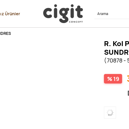
⭐⭐⭐⭐
ız Ürünler
UNDRES
R. Kol 
SUNDR
(70878 - 
19