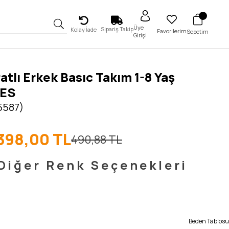
Üye
Sipariş Takip
Kolay İade
Favorilerim
Sepetim
Girişi
Patlı Erkek Basıc Takım 1-8 Yaş
ES
5587)
398,00 TL
490,88 TL
Diğer Renk Seçenekleri
Beden Tablosu