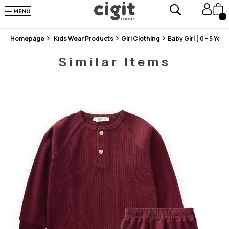
En Uygun Fiyat Garantisi !
300₺ ve Üzeri Alışverişlerde Kargo Ücretsiz !
Koşulsuz Şartsız İade İmkanı
Homepage
Kıds Wear Products
Girl Clothing
Baby Girl [ 0 - 5 Years
Similar Items