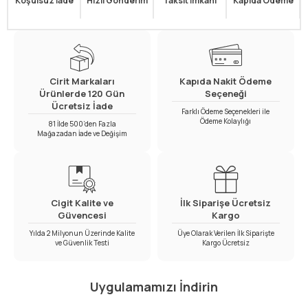
Koşulsuz İade
Hızlı Gönderim
Taksit İmkanı
Kapıda Ödeme
Cirit Markaları
Kapıda Nakit Ödeme
Ürünlerde 120 Gün
Seçeneği
Ücretsiz İade
Farklı Ödeme Seçenekleri ile
Ödeme Kolaylığı
81 İlde 500’den Fazla
Mağazadan İade ve Değişim
Cigit Kalite ve
İlk Siparişe Ücretsiz
Güvencesi
Kargo
Yılda 2 Milyonun Üzerinde Kalite
Üye Olarak Verilen İlk Siparişte
ve Güvenlik Testi
Kargo Ücretsiz
Uygulamamızı İndirin