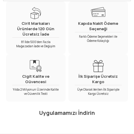
Cirit Markaları
Kapıda Nakit Ödeme
Ürünlerde 120 Gün
Seçeneği
Ücretsiz İade
Farklı Ödeme Seçenekleri ile
Ödeme Kolaylığı
81 İlde 500’den Fazla
Mağazadan İade ve Değişim
Cigit Kalite ve
İlk Siparişe Ücretsiz
Güvencesi
Kargo
Yılda 2 Milyonun Üzerinde Kalite
Üye Olarak Verilen İlk Siparişte
ve Güvenlik Testi
Kargo Ücretsiz
Uygulamamızı İndirin