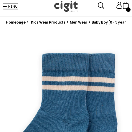
En Uygun Fiyat Garantisi !
300₺ ve Üzeri Alışverişlerde Kargo Ücretsiz !
Koşulsuz Şartsız İade İmkanı
Homepage
Kıds Wear Products
Men Wear
Baby Boy [0 - 5 years]