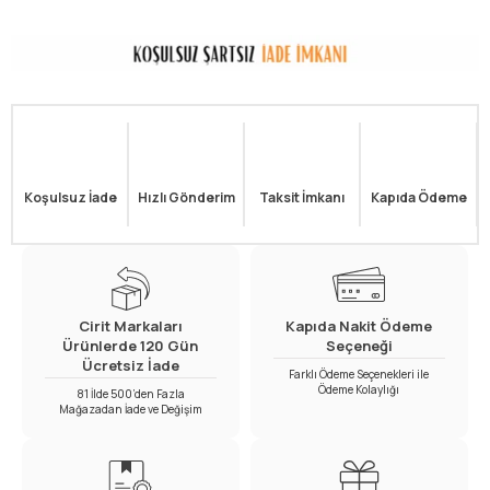
Koşulsuz İade
Hızlı Gönderim
Taksit İmkanı
Kapıda Ödeme
Cirit Markaları
Kapıda Nakit Ödeme
Ürünlerde 120 Gün
Seçeneği
Ücretsiz İade
Farklı Ödeme Seçenekleri ile
Ödeme Kolaylığı
81 İlde 500’den Fazla
Mağazadan İade ve Değişim