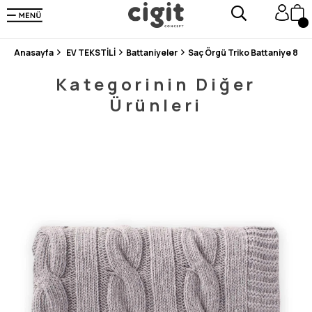
250.000'DEN FAZLA DEĞERLENDİRMEDE 5 ÜZERİNDEN 4.8 PUAN ALDI ⭐⭐⭐⭐⭐
3 MİLYONDAN FAZLA MUTLU MÜŞTERİ ❤️ 10 MİLYON ÜRÜN
Anasayfa
EV TEKSTİLİ
Battaniyeler
Saç Örgü Triko Battaniye 80X
Kategorinin Diğer
Ürünleri