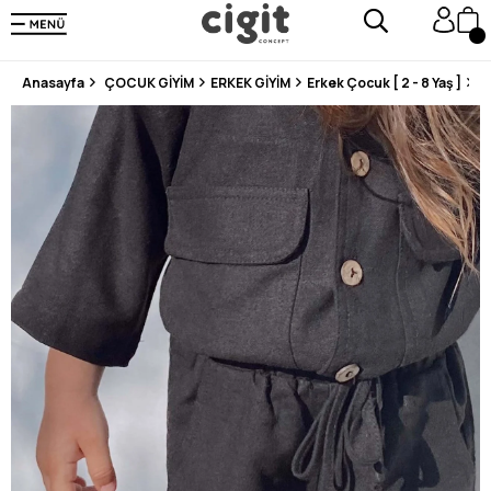
250.000'DEN FAZLA DEĞERLENDİRMEDE 5 ÜZERİNDEN 4.8 PUAN ALDI ⭐⭐⭐⭐⭐
3 MİLYONDAN FAZLA MUTLU MÜŞTERİ ❤️ 10 MİLYON ÜRÜN
Anasayfa
ÇOCUK GİYİM
ERKEK GİYİM
Erkek Çocuk [ 2 - 8 Yaş ]
Ş