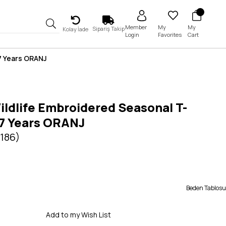
My
My
Member
Sipariş Takip
Kolay İade
Favorites
Cart
Login
7 Years ORANJ
ldlife Embroidered Seasonal T-
-7 Years ORANJ
5186)
Beden Tablosu
Add to my Wish List