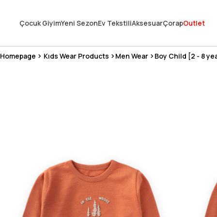
En Uygun Fiyat Garantisi !
Çocuk Giyim
Yeni Sezon
Ev Tekstili
Aksesuar
Çorap
Outlet
300₺ ve Üzeri Alışverişlerde Kargo Ücretsiz !
Koşulsuz Şartsız İade İmkanı
Homepage
Kıds Wear Products
Men Wear
Boy Child [2 - 8 ye