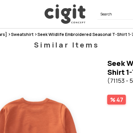
ars]
Sweatshirt
Seek Wildlife Embroidered Seasonal T-Shirt 1-
Similar Items
Seek Wi
Shirt 1
(71153 - 
47