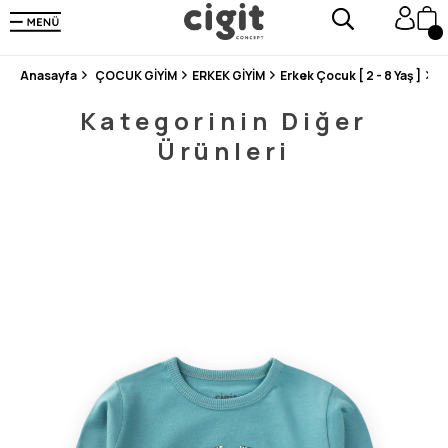
250.000'DEN FAZLA DEĞERLENDİRMEDE 5 ÜZERİNDEN 4.8 PUAN ALDI ⭐⭐⭐⭐⭐
3 MİLYONDAN FAZLA MUTLU MÜŞTERİ ❤️ 10 MİLYON ÜRÜN
Anasayfa
ÇOCUK GİYİM
ERKEK GİYİM
Erkek Çocuk [ 2 - 8 Yaş ]
S
Kategorinin Diğer
Ürünleri