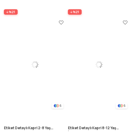
%21
%21
6
6
Etiket Detaylı Kapri 2-8 Yaş
Etiket Detaylı Kapri 8-12 Yaş
Çağla Yeşili
İndigo Mavi