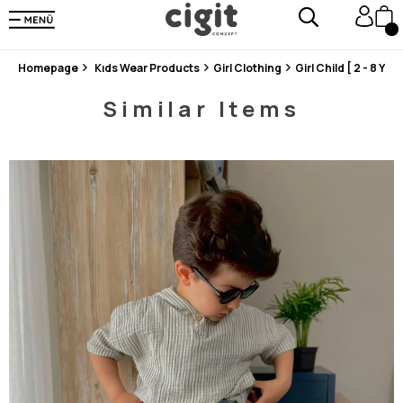
En Uygun Fiyat Garantisi !
300₺ ve Üzeri Alışverişlerde Kargo Ücretsiz !
Koşulsuz Şartsız İade İmkanı
Homepage
Kıds Wear Products
Girl Clothing
Girl Child [ 2 - 8 Year
Similar Items