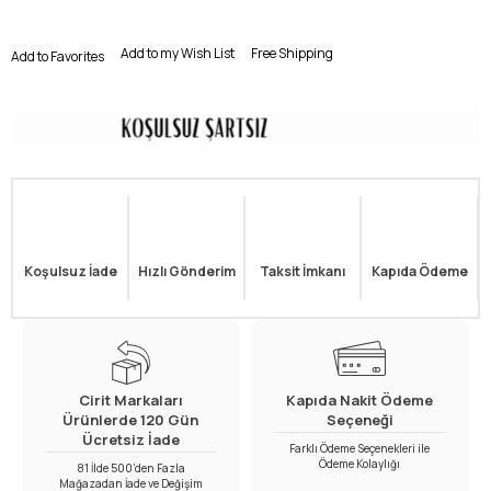
Add to my Wish List
Free Shipping
Add to Favorites
Koşulsuz İade
Hızlı Gönderim
Taksit İmkanı
Kapıda Ödeme
Cirit Markaları
Kapıda Nakit Ödeme
Ürünlerde 120 Gün
Seçeneği
Ücretsiz İade
Farklı Ödeme Seçenekleri ile
Ödeme Kolaylığı
81 İlde 500’den Fazla
Mağazadan İade ve Değişim