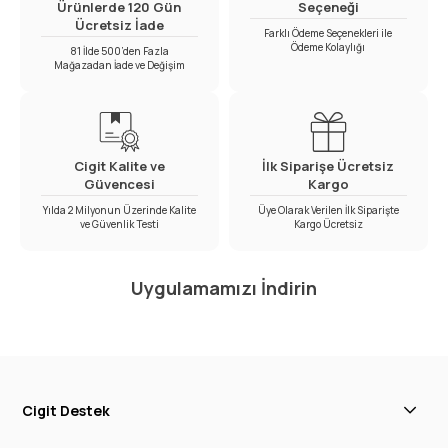
Ürünlerde 120 Gün
Seçeneği
Ücretsiz İade
Farklı Ödeme Seçenekleri ile
Ödeme Kolaylığı
81 İlde 500’den Fazla
Mağazadan İade ve Değişim
Cigit Kalite ve
İlk Siparişe Ücretsiz
Güvencesi
Kargo
Yılda 2 Milyonun Üzerinde Kalite
Üye Olarak Verilen İlk Siparişte
ve Güvenlik Testi
Kargo Ücretsiz
Uygulamamızı İndirin
Cigit Destek