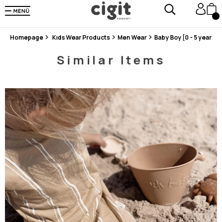
En Uygun Fiyat Garantisi !
300₺ ve Üzeri Alışverişlerde Kargo Ücretsiz !
Koşulsuz Şartsız İade İmkanı
Homepage
Kıds Wear Products
Men Wear
Baby Boy [0 - 5 years]
Similar Items