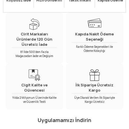
Koşulsuz İade
Hızlı Gönderim
Taksit İmkanı
Kapıda Ödeme
Cirit Markaları
Kapıda Nakit Ödeme
Ürünlerde 120 Gün
Seçeneği
Ücretsiz İade
Farklı Ödeme Seçenekleri ile
Ödeme Kolaylığı
81 İlde 500’den Fazla
Mağazadan İade ve Değişim
Cigit Kalite ve
İlk Siparişe Ücretsiz
Güvencesi
Kargo
Yılda 2 Milyonun Üzerinde Kalite
Üye Olarak Verilen İlk Siparişte
ve Güvenlik Testi
Kargo Ücretsiz
Uygulamamızı İndirin