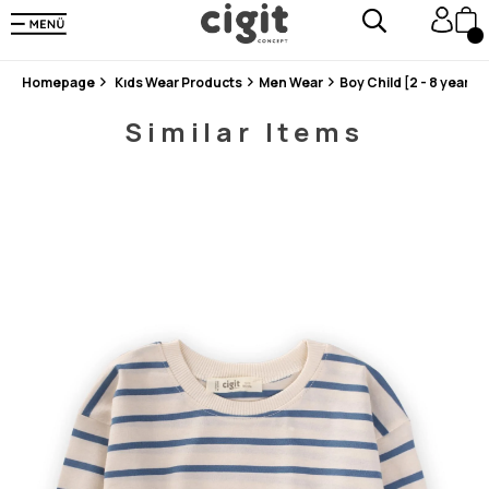
En Uygun Fiyat Garantisi !
300₺ ve Üzeri Alışverişlerde Kargo Ücretsiz !
Koşulsuz Şartsız İade İmkanı
Homepage
Kıds Wear Products
Men Wear
Boy Child [2 - 8 years]
Similar Items