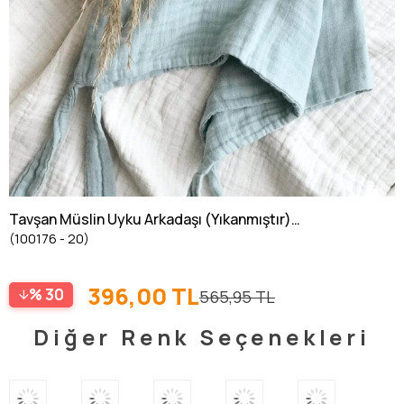
Tavşan Müslin Uyku Arkadaşı (Yıkanmıştır)
(100176 - 20)
40X40 cm Mint Yeşil
396,00 TL
30
565,95 TL
Diğer Renk Seçenekleri