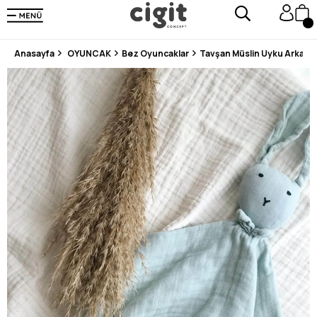
250.000'DEN FAZLA DEĞERLENDİRMEDE 5 ÜZERİNDEN 4.8 PUAN ALDI ⭐⭐⭐⭐⭐
3 MİLYONDAN FAZLA MUTLU MÜŞTERİ ❤️ 10 MİLYON ÜRÜN
Anasayfa
OYUNCAK
Bez Oyuncaklar
Tavşan Müslin Uyku Arkadaşı