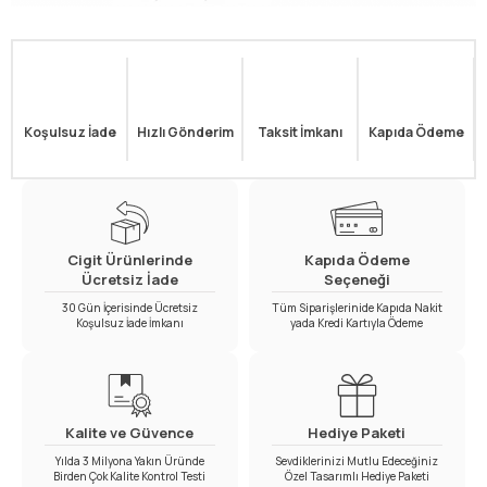
Koşulsuz İade
Hızlı Gönderim
Taksit İmkanı
Kapıda Ödeme
Cigit Ürünlerinde
Kapıda Ödeme
Ücretsiz İade
Seçeneği
30 Gün İçerisinde Ücretsiz
Tüm Siparişlerinide Kapıda Nakit
Koşulsuz İade İmkanı
yada Kredi Kartıyla Ödeme
Kalite ve Güvence
Hediye Paketi
Yılda 3 Milyona Yakın Üründe
Sevdiklerinizi Mutlu Edeceğiniz
Birden Çok Kalite Kontrol Testi
Özel Tasarımlı Hediye Paketi