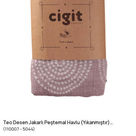
Teo Desen Jakarlı Peştemal Havlu (Yıkanmıştır)
(110007 - 5044)
90X180 Cm Tarçın