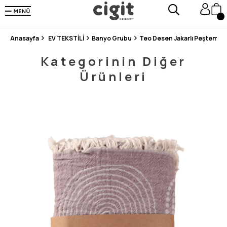
250.000'DEN FAZLA DEĞERLENDİRMEDE 5 ÜZERİNDEN 4.8 PUAN ALDI ⭐⭐⭐⭐⭐
3 MİLYONDAN FAZLA MUTLU MÜŞTERİ ❤️ 10 MİLYON ÜRÜN
Anasayfa
EV TEKSTİLİ
Banyo Grubu
Teo Desen Jakarlı Peştemal 
Kategorinin Diğer
Ürünleri