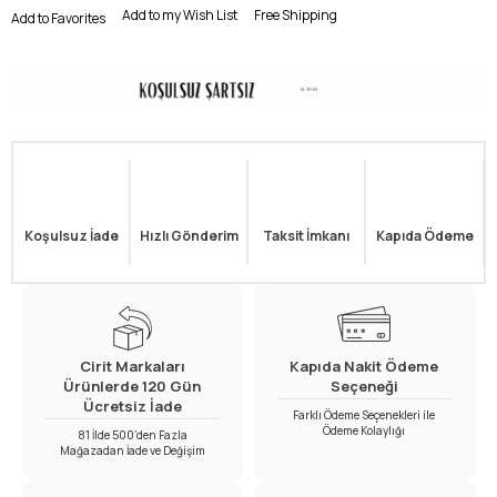
Add to my Wish List
Free Shipping
Add to Favorites
Koşulsuz İade
Hızlı Gönderim
Taksit İmkanı
Kapıda Ödeme
Cirit Markaları
Kapıda Nakit Ödeme
Ürünlerde 120 Gün
Seçeneği
Ücretsiz İade
Farklı Ödeme Seçenekleri ile
Ödeme Kolaylığı
81 İlde 500’den Fazla
Mağazadan İade ve Değişim