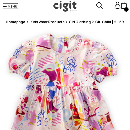
En Uygun Fiyat Garantisi !
300₺ ve Üzeri Alışverişlerde Kargo Ücretsiz !
Koşulsuz Şartsız İade İmkanı
Homepage
Kıds Wear Products
Girl Clothing
Girl Child [ 2 - 8 Year