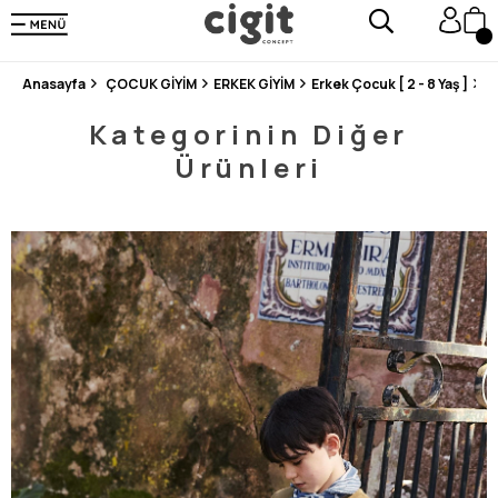
250.000'DEN FAZLA DEĞERLENDİRMEDE 5 ÜZERİNDEN 4.8 PUAN ALDI ⭐⭐⭐⭐⭐
3 MİLYONDAN FAZLA MUTLU MÜŞTERİ ❤️ 10 MİLYON ÜRÜN
Anasayfa
ÇOCUK GİYİM
ERKEK GİYİM
Erkek Çocuk [ 2 - 8 Yaş ]
Ç
Kategorinin Diğer
Ürünleri