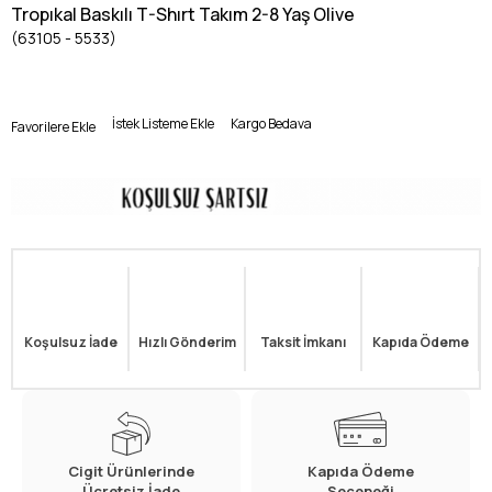
Tropıkal Baskılı T-Shırt Takım 2-8 Yaş Olive
(63105 - 5533)
İstek Listeme Ekle
Kargo Bedava
Favorilere Ekle
Koşulsuz İade
Hızlı Gönderim
Taksit İmkanı
Kapıda Ödeme
Cigit Ürünlerinde
Kapıda Ödeme
Ücretsiz İade
Seçeneği